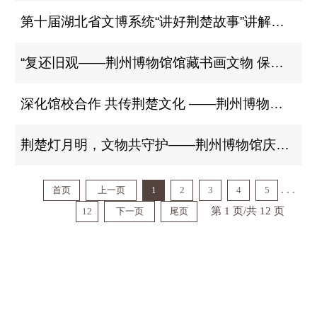
第十届湖北省文博系统“讲好荆楚故事”讲解推介活动在荆州圆满落幕
“复还旧观——荆州博物馆馆藏书画文物 保护修复成果展”开展
深化馆校合作 共传荆楚文化 ——荆州博物馆与湖北美术学院艺术人文学院共建人才培养基地
荆楚灯月明，文物共守护——荆州博物馆庆元宵暨《中华人民共和国文物保护法》实施一周年主题活动圆满举行
. . .
首页
上一页
1
2
3
4
5
第 1 页/共 12 页
12
下一页
尾页