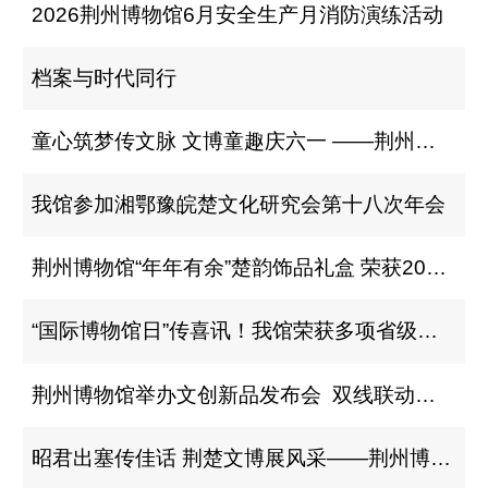
2026荆州博物馆6月安全生产月消防演练活动
档案与时代同行
童心筑梦传文脉 文博童趣庆六一 ——荆州博物馆举办“六一”儿童节主题活动
我馆参加湘鄂豫皖楚文化研究会第十八次年会
荆州博物馆“年年有余”楚韵饰品礼盒 荣获2026中国旅游商品大赛铜奖
“国际博物馆日”传喜讯！我馆荣获多项省级大奖
荆州博物馆举办文创新品发布会 双线联动诠释“联结世界的桥梁”
昭君出塞传佳话 荆楚文博展风采——荆州博物馆在第二届“昭君杯”讲解邀请赛中荣获佳绩