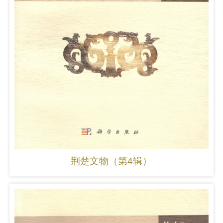
荆楚文物（第4辑）