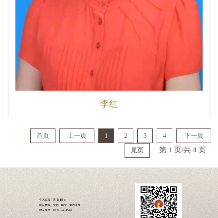
李红
首页
上一页
1
2
3
4
下一页
第 1 页/共 4 页
尾页