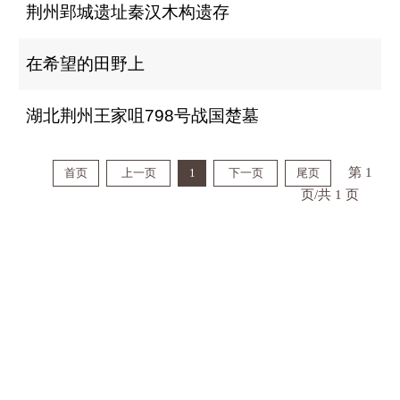
荆州郢城遗址秦汉木构遗存
在希望的田野上
湖北荆州王家咀798号战国楚墓
第 1
首页
上一页
1
下一页
尾页
页/共 1 页