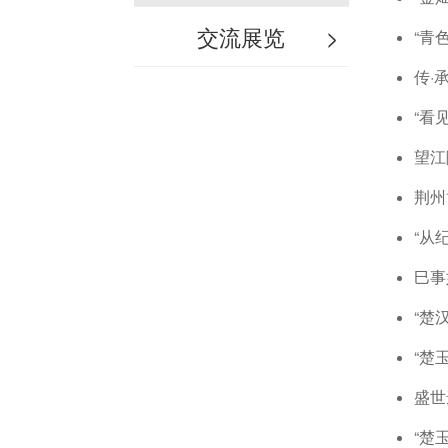
交流展览
>
“青
传·
“看
望江
荆州
“从
巳事
“楚
“楚
盛世
“楚