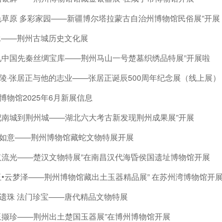
色草原 多彩家园——新疆博尔塔拉蒙古自治州博物馆民俗展”开展
承——荆州古城历史文化展
见中国先秦丝绸宝库——荆州马山一号楚墓织绣品特展”开展啦
陵·张居正与他的志业——张居正诞辰500周年纪念展（线上展）
博物馆2025年6月新展信息
纪南城到荆州城——湖北六大考古新发现荆州成果展”开展
如意——荆州博物馆藏蛇文物特展开展
汉流光——楚汉文物特展”在南昌汉代海昏侯国遗址博物馆开展
玉•云梦泽——荆州博物馆藏出土玉器精品展” 在苏州湾博物馆开
遗珠 法门珍宝——唐代精品文物特展
玉撷珍——荆州出土楚国玉器展”在博州博物馆开展