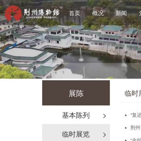
首页
概况
新闻
展陈
临时
基本陈列
>
“复
荆州
临时展览
>
“金