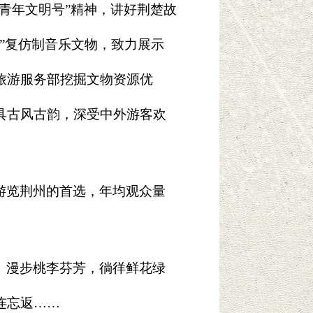
青年文明号”精神，讲好荆楚故
”复仿制音乐文物，致力展示
旅游服务部挖掘文物资源优
具古风古韵，深受中外游客欢
游览荆州的首选，年均观众量
。漫步桃李芬芳，徜徉鲜花绿
连忘返……