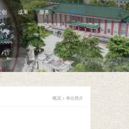
文创
成果
服务
无障碍阅读
|
概况 > 单位简介