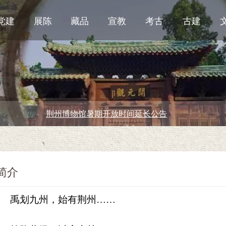
党建
展陈
藏品
宣教
考古
古建
博物馆暑期开放时间延长公告
简介
禹划九州，始有荆州……