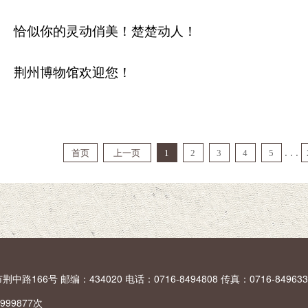
恰似你的灵动俏美！楚楚动人！
荆州博物馆欢迎您！
. . .
首页
上一页
1
2
3
4
5
66号 邮编：434020 电话：0716-8494808 传真：0716-849633
999877
次