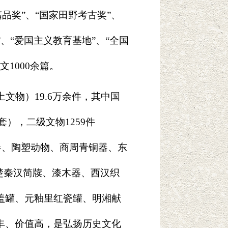
品奖”、“国家田野考古奖”、
”、“爱国主义教育基地”、“全国
文1000余篇。
文物）19.6万余件，其中国
套），二级文物1259件
器、陶塑动物、商周青铜器、东
楚秦汉简牍、漆木器、西汉织
盖罐、元釉里红瓷罐、明湘献
丰、价值高，是弘扬历史文化