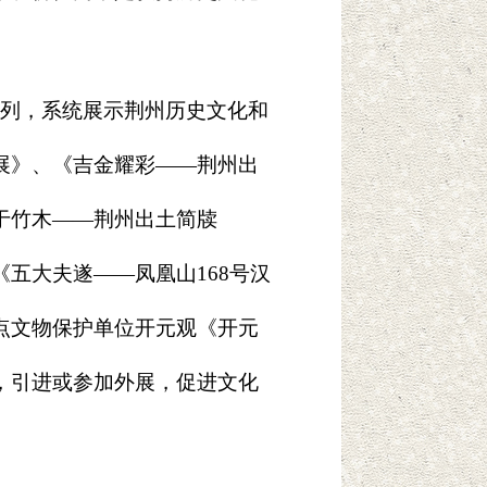
列，系统展示荆州历史文化和
展》
、
《吉金耀彩——荆州出
于竹木——荆州出土简牍
《五大夫遂——凤凰山168号汉
点文物保护单位开元观
《开元
，引进或参加外展，促进文化