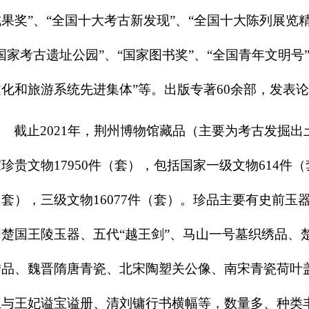
成果奖”、“全国十大考古新发现”、“全国十大陈列展览精
国家考古遗址公园”、“国家图书奖”、“全国青年文明号
文化和旅游系统先进集体”等。出版专著
6
0余部，发表论
截止2021年，荆州博物馆藏品（主要为考古发掘出土
珍贵文物17950件（套），包括国家一级文物614件（
（套），三级文物16077件（套）。珍品主要有史前玉
周楚国王陵玉器、五代“越王剑”、马山一号墓织绣品、
绣品、魏晋隋唐青瓷、北宋陶塑关公像、南宋青瓷荷叶
王与王妃谥宝谥册、清刘镛行书横幅等，数量多、种类