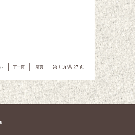
第 1 页/共 27 页
27
下一页
尾页
8