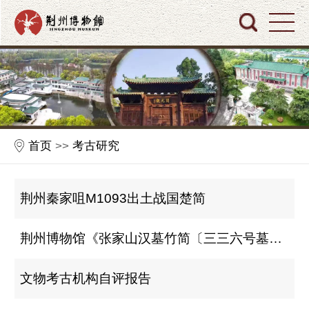
首页
>>
考古研究
荆州秦家咀M1093出土战国楚简
荆州博物馆《张家山汉墓竹简〔三三六号墓〕》出版
文物考古机构自评报告