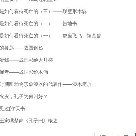
是如何看待死亡的（三）——联璧形木翣
是如何看待死亡的（二）——告地书
是如何看待死亡的（一）——虎座飞鸟、镇墓兽
的餐匙——战国铜匕
流觞——战国彩绘大耳杯
俑者——战国彩绘木俑
时期雕动物形象漆器的代表作——漆木座屏
火灾，孔子为何叫好？
见过的“天书 ”
王家嘴楚簡《孔子曰》概述