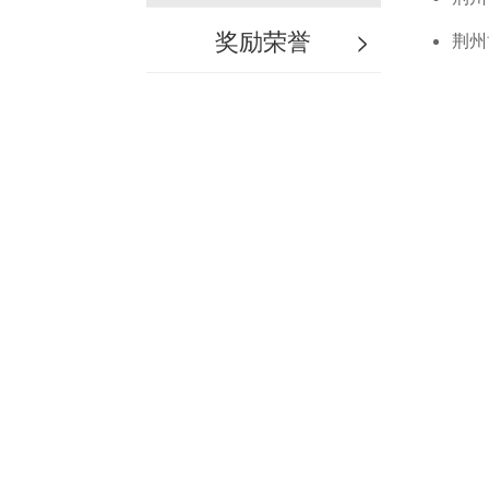
奖励荣誉
>
荆州