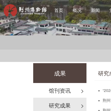
首页
概况
新闻
成果
研究
馆刊资讯
>
“2
荆州
研究成果
>
荆州