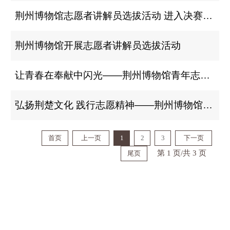
荆州博物馆志愿者讲解员选拔活动 进入决赛啦！
荆州博物馆开展志愿者讲解员选拔活动
让青春在奉献中闪光——荆州博物馆青年志愿者志愿服务情况综述
弘扬荆楚文化 践行志愿精神——荆州博物馆志愿服务队（长江大学青年队）工作纪实
首页
上一页
1
2
3
下一页
第 1 页/共 3 页
尾页