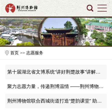
首页
>>
志愿服务
第十届湖北省文博系统“讲好荆楚故事”讲解推介活动在荆州圆满落幕
聚力志愿力量，传递荆博温情 ——荆州博物馆2025年度志愿者年终总结大会
荆州博物馆联合西城街道打造“楚韵课堂” 助力“小小讲解员”接力楚文化传承