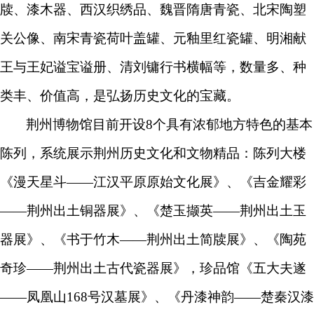
牍、漆木器、西汉织绣品、魏晋隋唐青瓷、北宋陶塑
关公像、南宋青瓷荷叶盖罐、元釉里红瓷罐、明湘献
王与王妃谥宝谥册、清刘镛行书横幅等，数量多、种
类
丰、价值高，是弘扬历史文化的宝藏。
荆州博物馆
目前开设8个
具有浓郁地方特色的
基本
陈列，系统展示荆州历史文化和文物精品
：
陈列大楼
《漫天星斗——江汉平原原始文化展》
、
《吉金耀彩
——荆州出土铜器展》
、
《楚玉撷英——荆州出土玉
器展》
、
《书于竹木——荆州出土简牍展》
、
《陶苑
奇珍——荆州出土古代瓷器展》
，
珍品馆《五大夫遂
——凤凰山168号汉墓展》
、
《丹漆神韵——楚秦汉漆