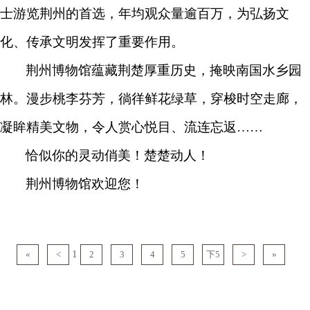
士游览荆州的首选，年均观众量逾百万，为弘扬文
化、传承文明发挥了重要作用。
荆州博物馆蕴藏荆楚厚重历史，掩映南国水乡园
林。漫步桃李芬芳，徜徉鲜花绿草，穿梭时空走廊，
凝眸精美文物，令人赏心悦目、流连忘返……
恰似你的灵动俏美！楚楚动人！
荆州博物馆欢迎您！
1
«
<
2
3
4
5
下5
>
»