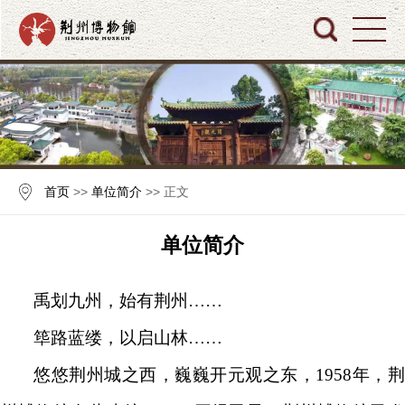
首页
>>
单位简介
>> 正文
单位简介
禹划九州，始有荆州……
筚路蓝缕，以启山林……
悠悠荆州城之西，巍巍开元观之东，1958年，荆