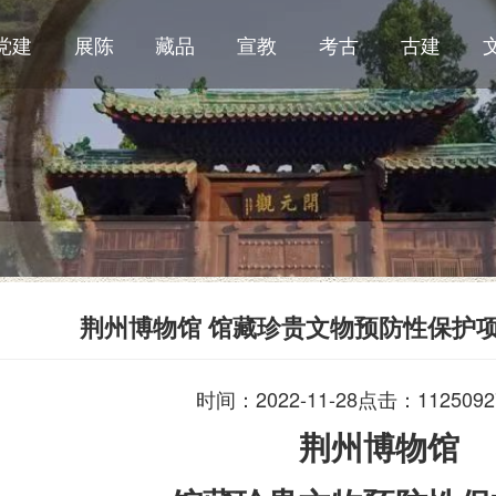
党建
展陈
藏品
宣教
考古
古建
荆州博物馆 馆藏珍贵文物预防性保护项
时间：2022-11-28
点击：1125092
荆州博物馆