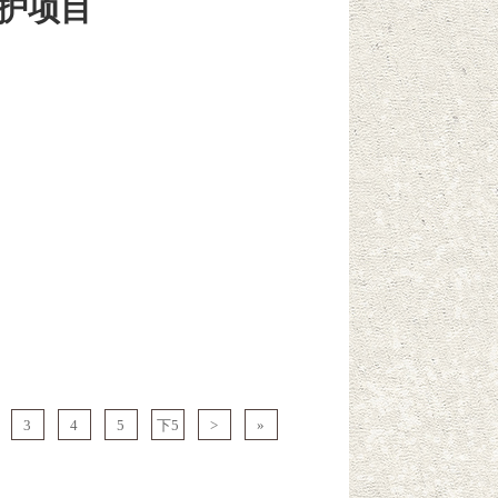
护项目
3
4
5
下5
>
»