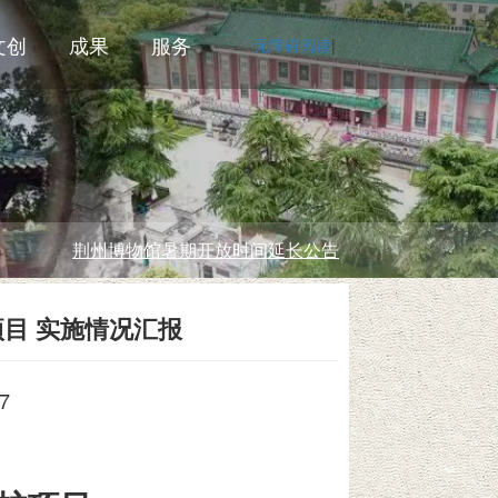
文创
成果
服务
无障碍阅读
|
荆州博物馆暑期开放时间延长公告
目 实施情况汇报
7