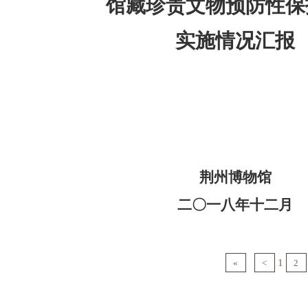
馆藏珍贵文物预防性保
实施情况汇报
荆州博物馆
二〇一八年十二月
1
«
<
2