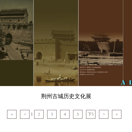
荆州古城历史文化展
1
«
<
2
3
4
5
下5
>
»