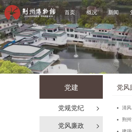
首页
概况
新闻
党建
党风
党规党纪
>
清风
荆州
党风廉政
>
建强