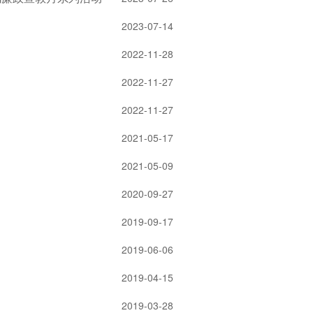
2023-07-14
2022-11-28
2022-11-27
2022-11-27
2021-05-17
2021-05-09
2020-09-27
2019-09-17
2019-06-06
2019-04-15
2019-03-28