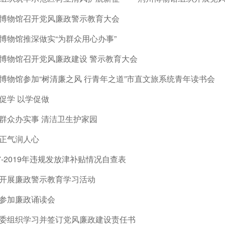
博物馆召开党风廉政警示教育大会
博物馆推深做实“为群众用心办事”
博物馆召开党风廉政建设 警示教育大会
博物馆参加“树清廉之风 行青年之道”市直文旅系统青年读书会
促学 以学促做
群众办实事 清洁卫生护家园
正气润人心
17-2019年违规发放津补贴情况自查表
开展廉政警示教育学习活动
参加廉政诵读会
委组织学习并签订党风廉政建设责任书