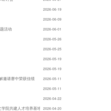
2026-06-19
2026-06-09
主题活动
2026-06-01
2026-05-26
2026-05-25
2026-05-19
2026-05-19
讲解邀请赛中荣获佳绩
2026-05-11
2026-05-11
2026-04-22
文学院共建人才培养基地
2026-04-20