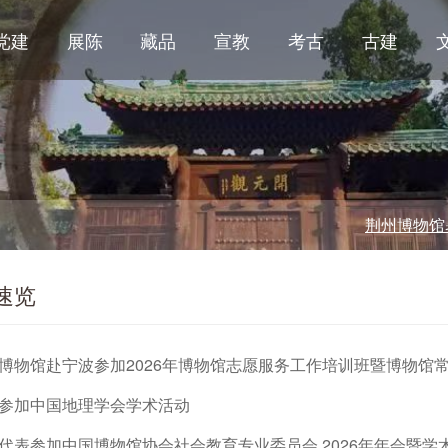
党建
展陈
藏品
宣教
考古
古建
荆州博物馆暑期开
速览
博物馆赴宁波参加2026年博物馆志愿服务工作培训班暨博物馆
参加中国地理学会学术活动
代表参加中国博物馆协会社会教育专业委员会 2026年年会暨学