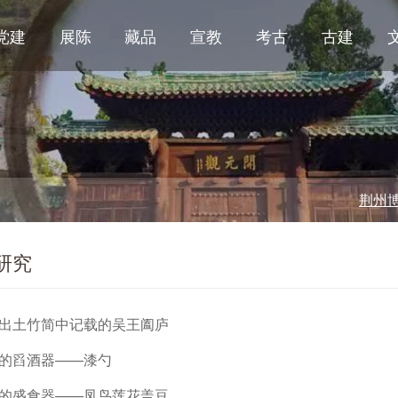
党建
展陈
藏品
宣教
考古
古建
荆州博物馆
研究
出土竹简中记载的吴王阖庐
的舀酒器——漆勺
的盛食器——凤鸟莲花盖豆