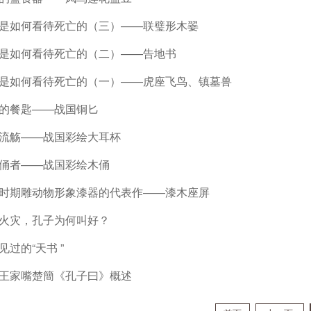
是如何看待死亡的（三）——联璧形木翣
是如何看待死亡的（二）——告地书
是如何看待死亡的（一）——虎座飞鸟、镇墓兽
的餐匙——战国铜匕
流觞——战国彩绘大耳杯
俑者——战国彩绘木俑
时期雕动物形象漆器的代表作——漆木座屏
火灾，孔子为何叫好？
见过的“天书 ”
王家嘴楚簡《孔子曰》概述