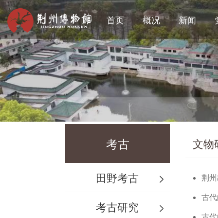
首页
概况
新闻
考古
文物
田野考古
>
荆州
古代
考古研究
>
古代