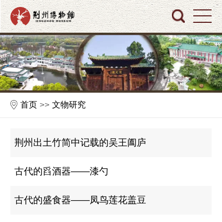
首页
>>
文物研究
荆州出土竹简中记载的吴王阖庐
古代的舀酒器——漆勺
古代的盛食器——凤鸟莲花盖豆