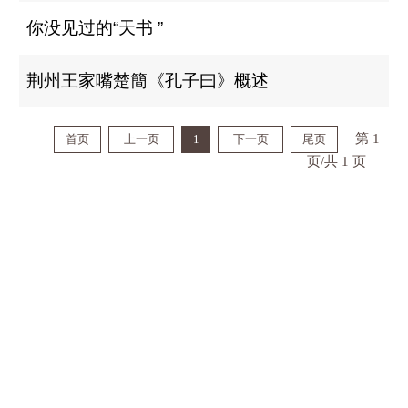
你没见过的“天书 ”
荆州王家嘴楚簡《孔子曰》概述
第 1
首页
上一页
1
下一页
尾页
页/共 1 页