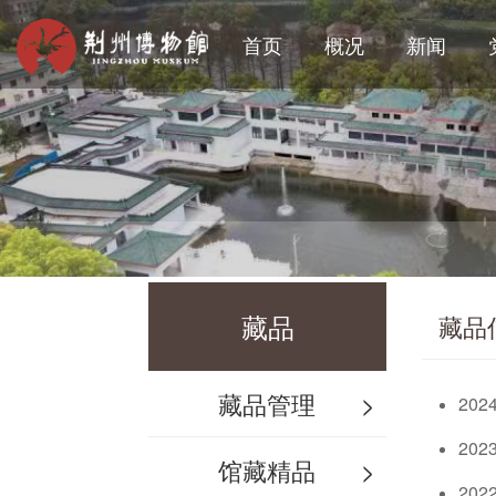
首页
概况
新闻
藏品
藏品
藏品管理
>
20
20
馆藏精品
>
20