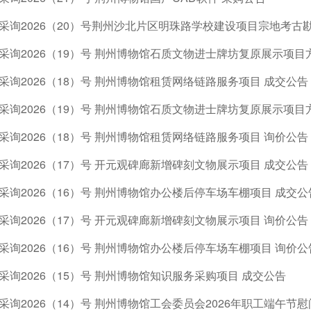
采询2026（20）号荆州沙北片区明珠路学校建设项目宗地考古
采询2026（19）号 荆州博物馆石质文物进士牌坊复原展示项目
采询2026（18）号 荆州博物馆租赁网络链路服务项目 成交公告
采询2026（19）号 荆州博物馆石质文物进士牌坊复原展示项目
采询2026（18）号 荆州博物馆租赁网络链路服务项目 询价公告
采询2026（17）号 开元观碑廊新增碑刻文物展示项目 成交公告
采询2026（16）号 荆州博物馆办公楼后停车场车棚项目 成交公
采询2026（17）号 开元观碑廊新增碑刻文物展示项目 询价公告
采询2026（16）号 荆州博物馆办公楼后停车场车棚项目 询价公
采询2026（15）号 荆州博物馆知识服务采购项目 成交公告
采询2026（14）号 荆州博物馆工会委员会2026年职工端午节