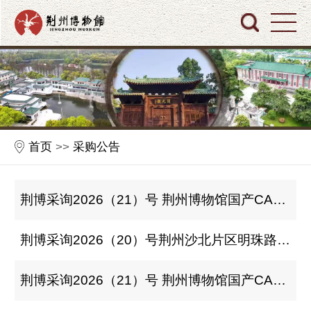
首页
>>
采购公告
荆博采询2026（21）号 荆州博物馆国产CAD软件 成交公告
荆博采询2026（20）号荆州沙北片区明珠路学校建设项目宗地考古勘探劳务协作服务 成交公告
荆博采询2026（21）号 荆州博物馆国产CAD软件 采购公告