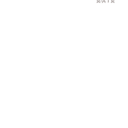
页/共 1 页