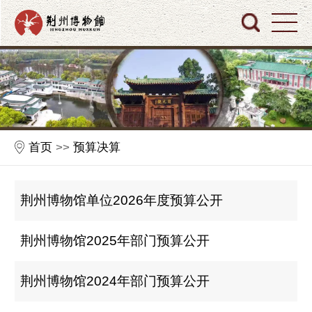
首页
>>
预算决算
荆州博物馆单位2026年度预算公开
荆州博物馆2025年部门预算公开
荆州博物馆2024年部门预算公开