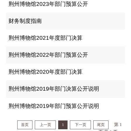
荆州博物馆2023年部门预算公开
财务制度指南
荆州博物馆2021年度部门决算
荆州博物馆2022年部门预算公开
荆州博物馆2020年度部门决算
荆州博物馆2019年部门决算公开说明
荆州博物馆2019年部门预算公开说明
第 1
首页
上一页
1
下一页
尾页