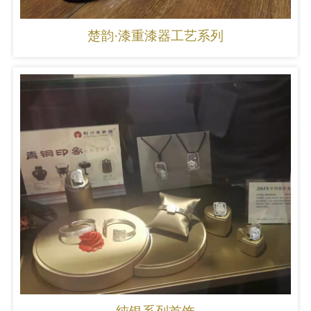
楚韵·漆重漆器工艺系列