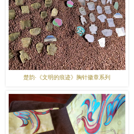
楚韵·《文明的痕迹》胸针徽章系列