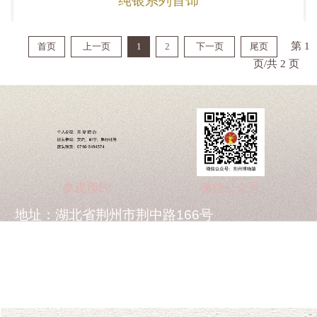
纯银系列首饰
第 1
首页
上一页
1
2
下一页
尾页
页/共 2 页
参观预约
微信公众号
地址：湖北省荆州市荆中路166号
电话：0716-8494808
传真：0716-8496338
邮箱：1807901686@qq.com