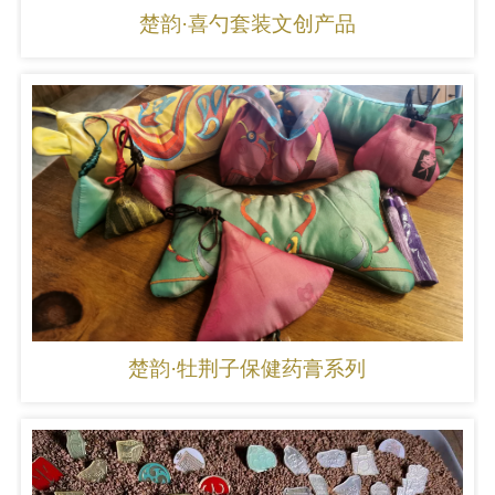
楚韵·喜勺套装文创产品
楚韵·牡荆子保健药膏系列