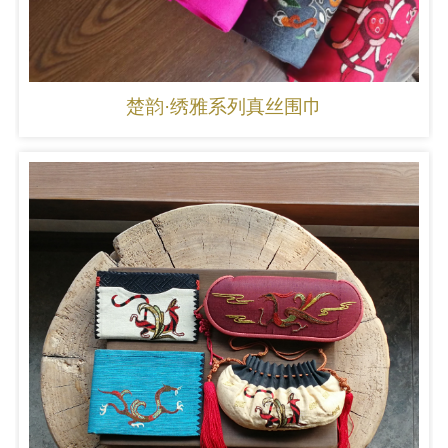
楚韵·绣雅系列真丝围巾