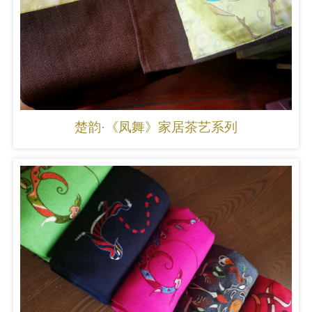
楚韵·《凤舞》家居茶艺系列