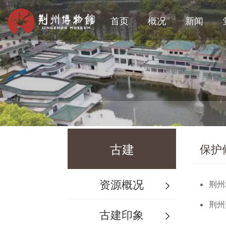
首页
概况
新闻
古建
保护
资源概况
>
荆州
荆州
古建印象
>