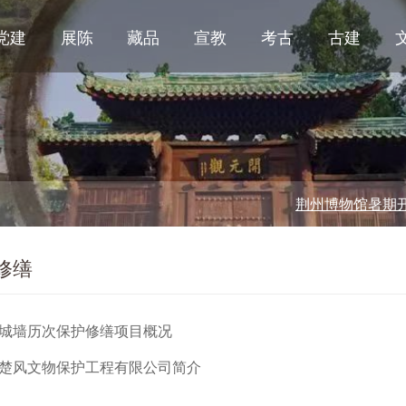
党建
展陈
藏品
宣教
考古
古建
荆州博物馆暑期开放时
修缮
城墙历次保护修缮项目概况
楚风文物保护工程有限公司简介