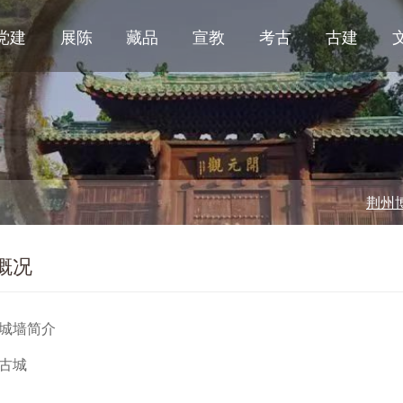
党建
展陈
藏品
宣教
考古
古建
荆州博物馆
概况
城墙简介
古城