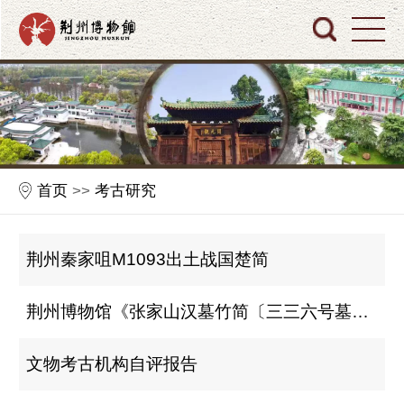
首页
>>
考古研究
荆州秦家咀M1093出土战国楚简
荆州博物馆《张家山汉墓竹简〔三三六号墓〕》出版
文物考古机构自评报告