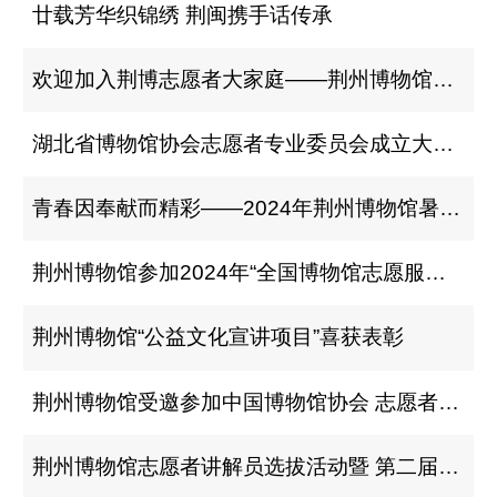
廿载芳华织锦绣 荆闽携手话传承
欢迎加入荆博志愿者大家庭——荆州博物馆2025年志愿者招募公告
湖北省博物馆协会志愿者专业委员会成立大会在荆州博物馆顺利召开
青春因奉献而精彩——2024年荆州博物馆暑期青少年志愿服务
荆州博物馆参加2024年“全国博物馆志愿服务工作培训班”
荆州博物馆“公益文化宣讲项目”喜获表彰
荆州博物馆受邀参加中国博物馆协会 志愿者工作委员会2023年年会暨学术研讨会
荆州博物馆志愿者讲解员选拔活动暨 第二届“荆楚文化共弘扬 荆博文物我来讲”讲解大赛圆满完成