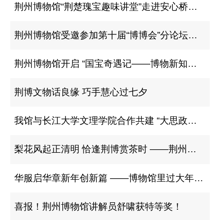
荆州博物馆“荆楚瑰宝趣味讲堂”走进安心桥社区 ——暑期爱心托管班开启文化传承新体验
荆州博物馆受邀参加第十届“博博会”分论坛——《规范与边界：博物馆研学发展论坛》
荆州博物馆开启 “国宝奇遇记——博物新知计划科普互动展”
荆博文物话良缘 巧手慧心过七夕
我馆与长江大学文理学院合作共建 “大思政课”实践教学基地
梨花风起正清明 恰逢荆博赏茶时 ——荆州博物馆2024年“清明节”主题活动
华服启华章新年创新篇 ——博物馆里过大年“遇见·荆博”宣教活动
喜报！荆州博物馆讲解员舒啸获特等奖！