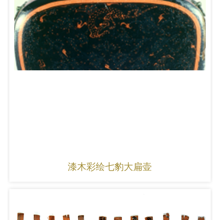
漆木彩绘七豹大扁壶