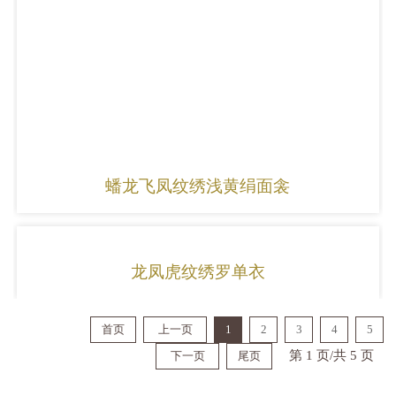
蟠龙飞凤纹绣浅黄绢面衾
龙凤虎纹绣罗单衣
首页
上一页
1
2
3
4
5
第 1 页/共 5 页
下一页
尾页