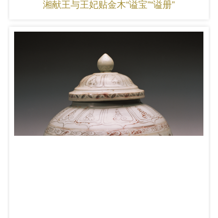
湘献王与王妃贴金木“谥宝”“谥册”