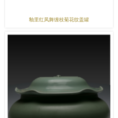
釉里红凤舞缠枝菊花纹盖罐