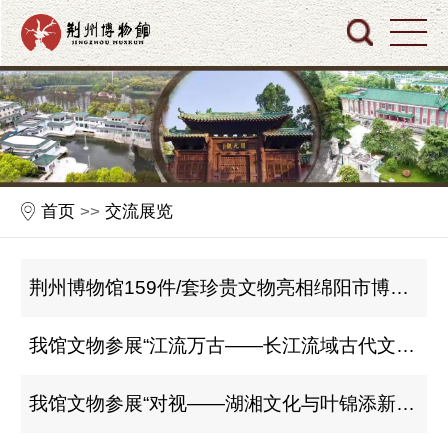
首页
>>
交流展览
荆州博物馆159件/套珍贵文物亮相绵阳市博物馆“凤兮楚兮——荆楚文物菁华展”
我馆文物参展“江流万古——长江流域古代文明瑰宝展”
我馆文物参展“对视——湖湘文化与叶锦添新东方美学的时空重构”展