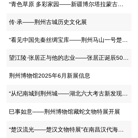
“青色草原 多彩家园——新疆博尔塔拉蒙古自治州博物馆民俗展”开展
传·承——荆州古城历史文化展
“看见中国先秦丝绸宝库——荆州马山一号楚墓织绣品特展”开展啦
望江陵·张居正与他的志业——张居正诞辰500周年纪念展（线上展）
荆州博物馆2025年6月新展信息
“从纪南城到荆州城——湖北六大考古新发现荆州成果展”开展
巳事如意——荆州博物馆藏蛇文物特展开展
“楚汉流光——楚汉文物特展”在南昌汉代海昏侯国遗址博物馆开展