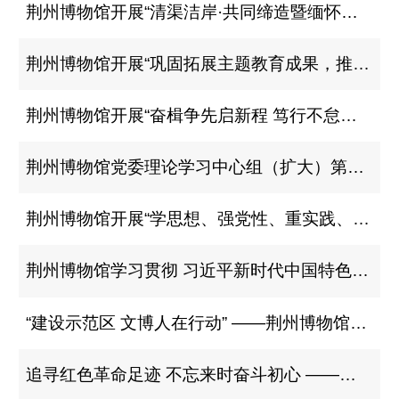
荆州博物馆开展“清渠洁岸·共同缔造暨缅怀革命先烈，赓续红色血脉，传承红色基因”主题党日活动
荆州博物馆开展“巩固拓展主题教育成果，推进中国式现代化荆州实践”主题党日活动
荆州博物馆开展“奋楫争先启新程 笃行不怠建新功”主题党日活动
荆州博物馆党委理论学习中心组（扩大）第六次学习
荆州博物馆开展“学思想、强党性、重实践、建新功”主题党日活动
荆州博物馆学习贯彻 习近平新时代中国特色社会主义思想 主题教育工作会议
“建设示范区 文博人在行动” ——荆州博物馆组织开展8月份主题党日活动
追寻红色革命足迹 不忘来时奋斗初心 ——荆州博物馆党委第三支部党建活动纪要