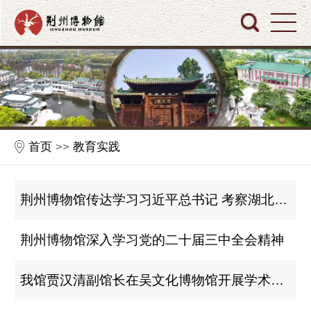
首页
>>
教育实践
荆州博物馆传达学习习近平总书记 考察湖北重要讲话精神新闻稿
荆州博物馆深入学习党的二十届三中全会精神
我馆贾汉清副馆长在吴文化博物馆开展学术讲座