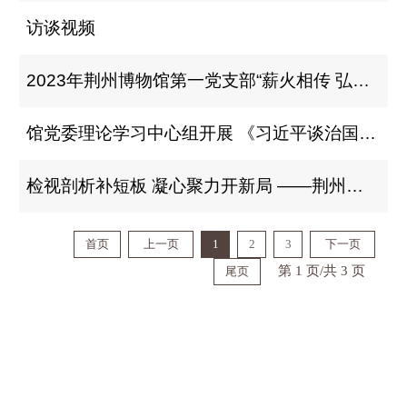
访谈视频
2023年荆州博物馆第一党支部“薪火相传 弘扬荆楚文化”主题党日活动纪实
馆党委理论学习中心组开展 《习近平谈治国理政》第四卷专题学习
检视剖析补短板 凝心聚力开新局 ——荆州博物馆党委召开2022年度民主生活会
首页
上一页
1
2
3
下一页
第 1 页/共 3 页
尾页