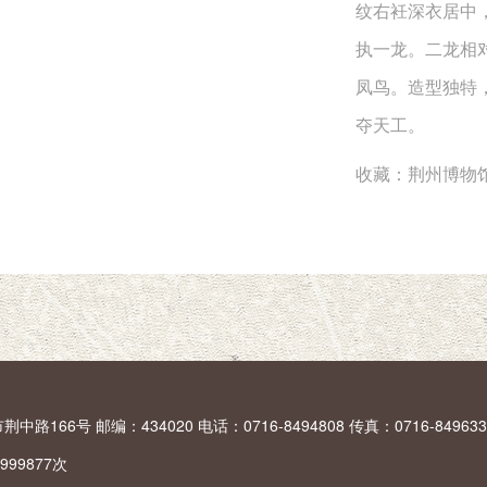
纹右衽深衣居中
执一龙。二龙相
凤鸟。造型独特
夺天工。
收藏：荆州博物
66号 邮编：434020 电话：0716-8494808 传真：0716-849633
999877
次