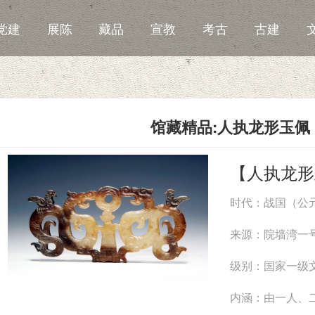
党建
展陈
藏品
宣教
考古
古建
馆藏精品:人执龙形玉佩
【人执龙形
时代：战国（公元
来源：院墙湾一
级别：国家一级
内涵：由一人、