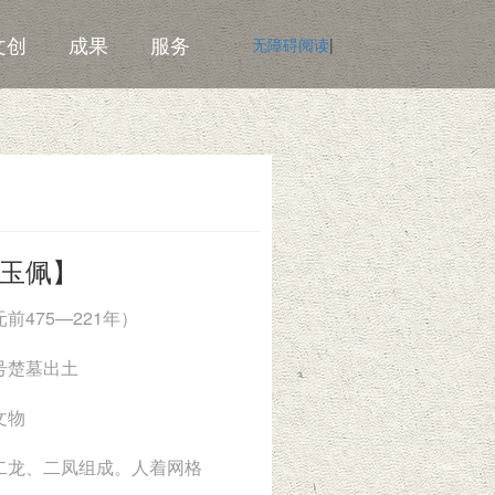
文创
成果
服务
无障碍阅读
|
玉佩】
前475—221年）
号楚墓出土
文物
二龙、二凤组成。人着网格