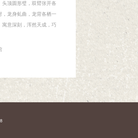
，头顶圆形璧，双臂张开各
对，龙身虬曲，龙背各栖一
，寓意深刻，浑然天成，巧
馆
8