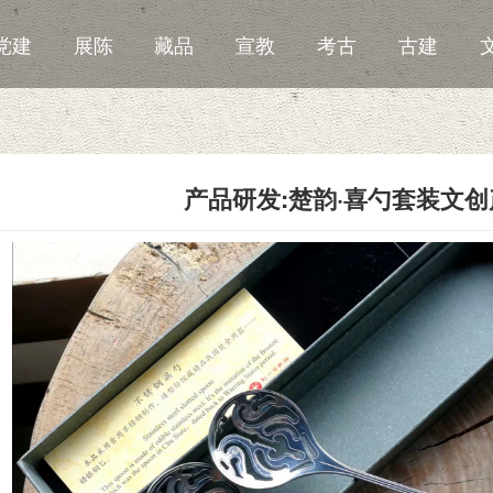
党建
展陈
藏品
宣教
考古
古建
产品研发:楚韵·喜勺套装文创