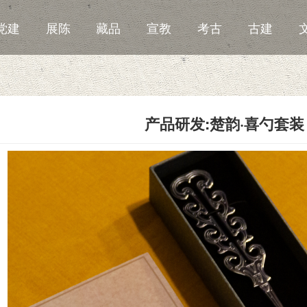
党建
展陈
藏品
宣教
考古
古建
产品研发:楚韵·喜勺套装