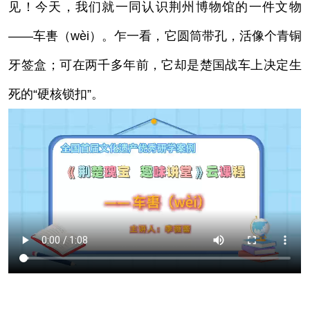
见！今天，我们就一同认识荆州博物馆的一件文物
——车軎（wèi）。乍一看，它圆筒带孔，活像个青铜
牙签盒；可在两千多年前，它却是楚国战车上决定生
死的“硬核锁扣”。