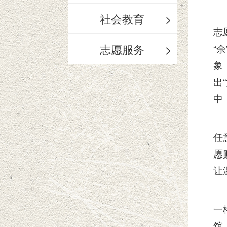
社会教育
>
志
志愿服务
>
“
象
出
中
任
愿
让
一
馆