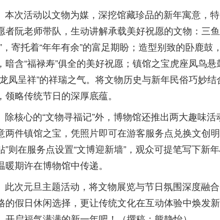
本次活动以文物为媒，深挖馆藏珍品的新年寓意，特
愿者阮老师带队，生动讲解承载美好祝愿的文物：三鱼
余”，寄托着“年年有余”的富足期盼；造型别致的卧鹿鼓
，暗含“福禄寿”俱全的美好祝愿；镇馆之宝虎座凤鸟
“龙凤呈祥”的祥瑞之气。将文物历史与新年民俗巧妙
，领略传统节日的深厚底蕴。
除核心的“文物寻福记”外，博物馆还推出两大趣味活
意两件镇馆之宝，凭照片即可在游客服务点兑换文创明
贴”则在服务点设置“文博迎新墙”，观众可提笔写下新
温暖期许在博物馆中传递。
此次元旦主题活动，将文物展览与节日氛围深度融合
格的假日休闲选择，更让传统文化在互动体验中焕发新
，开启福气满满的新一年吧！（撰稿：熊静怡）