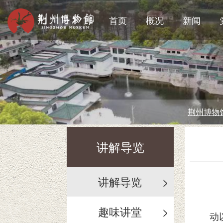
首页
概况
新闻
荆州博物馆暑期开放时间延长公告
讲解导览
讲解导览
>
趣味讲堂
>
动