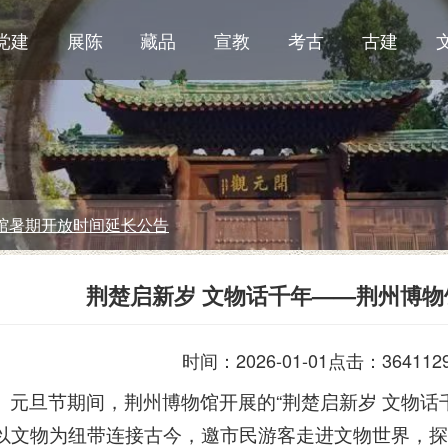
党建
展陈
藏品
宣教
考古
古建
荆楚启新岁 文物话千年——荆州博
时间：2026-01-01
点击：364112
元旦节期间，荆州博物馆开展的“荆楚启新岁 文物话
以文物为纽带连接古今，邀市民游客走进文物世界，探