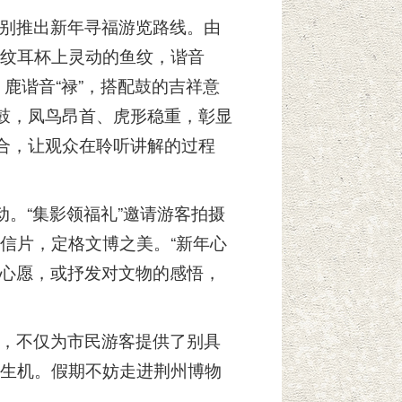
别推出新年寻福游览路线。由
纹耳杯上灵动的鱼纹，谐音
，鹿谐音“禄”，搭配鼓的吉祥意
悬鼓，凤鸟昂首、虎形稳重，彰显
结合，让观众在聆听讲解的过程
动。“集影领福礼”邀请游客拍摄
信片，定格文博之美。“新年心
年心愿，或抒发对文物的感悟，
，不仅为市民游客提供了别具
生机。假期不妨走进荆州博物