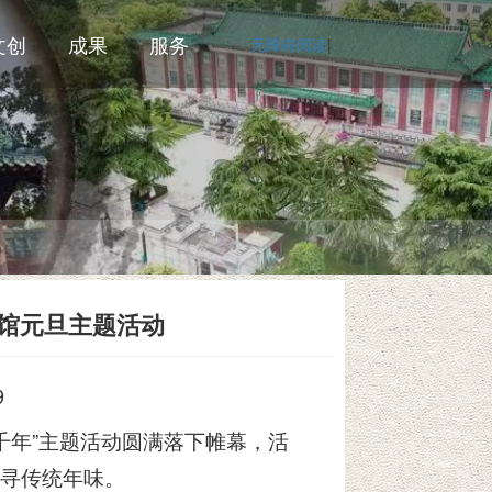
文创
成果
服务
无障碍阅读
|
物馆元旦主题活动
9
千年”主题活动圆满落下帷幕，活
寻传统年味。