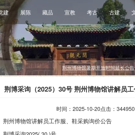
党建
展陈
藏品
宣教
考古
古建
荆州博物馆暑期开放时间延长公告
荆博采询（2025）30号 荆州博物馆讲解员
时间：2025-10-20
点击：344950
荆州博物馆讲解员工作服、鞋采购询价公告
荆博采询2025( 30 )号