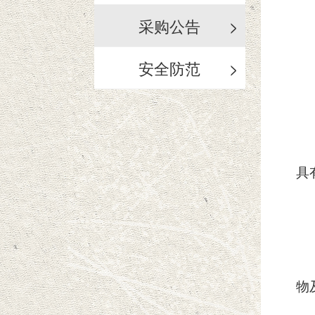
采购公告
>
安全防范
>
具
物