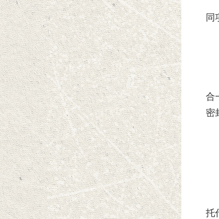
同
合
密
托