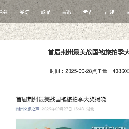
党建
展陈
藏品
宣教
考古
古建
首届荆州最美战国袍旅拍季
时间：2025-09-28
点击量：40860