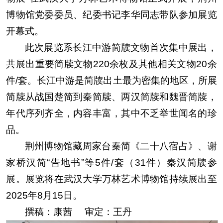
博物馆党委委员、纪委书记李华同志带队参加展览
开幕式。
此次展览系长江中游简牍文物首次集中展出，
共展出重要简牍文物220余枚及其他相关文物20余
件/套。长江中游是简牍出土最为密集的地区，所展
简牍从战国楚简到秦简牍、两汉简牍和魏晋简牍，
年代序列齐全，内容丰富，其中不乏举世闻名的珍
品。
荆州博物馆藏周家台秦简《二十八宿占》、谢
家桥汉简“告地书”等5件/套（31件）秦汉简牍参
展。展览将在武汉大学万林艺术博物馆持续展出至
2025年8月15日。
撰稿：康茜 审定：王丹