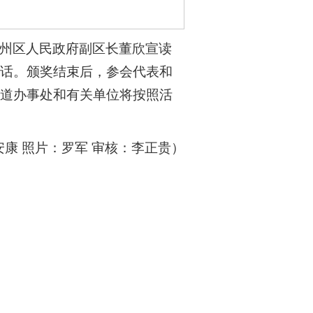
州区人民政府副区长董欣宣读
话。颁奖结束后，参会代表和
道办事处和有关单位将按照活
康 照片：罗军 审核：李正贵）