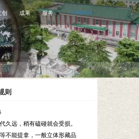
文创
成果
服务
无障碍阅读
|
规则
5
代久远，稍有磕碰就会受损。
等不能提拿，一般立体形藏品