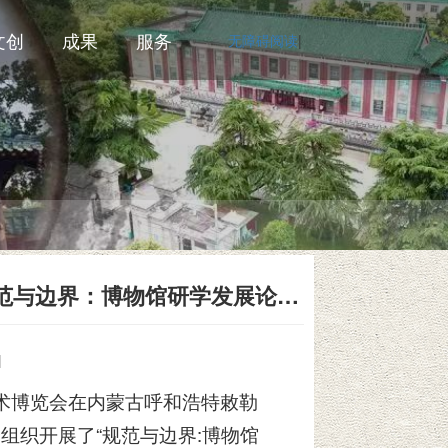
文创
成果
服务
无障碍阅读
|
荆州博物馆受邀参加第十届“博博会”分论坛——《规范与边界：博物馆研学发展论坛》
1
技术博览会在内蒙古呼和浩特敕勒
组织开展了“规范与边界:博物馆