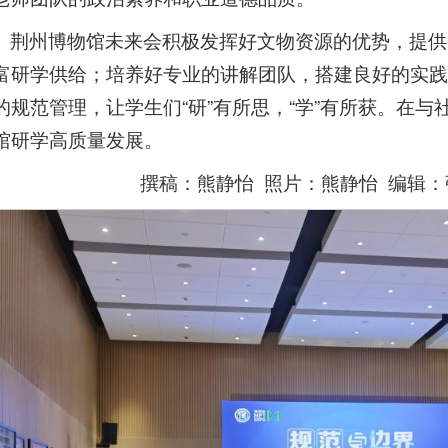
荆州博物馆未来会积极发挥好文物资源的优势，提供
富研学供给；培养好专业的讲解团队，搭建良好的实践
的规范管理，让学生们“研”有所思，“学”有所获。在
馆研学高质量发展。
撰稿：熊静怡 照片：熊静怡 编辑：