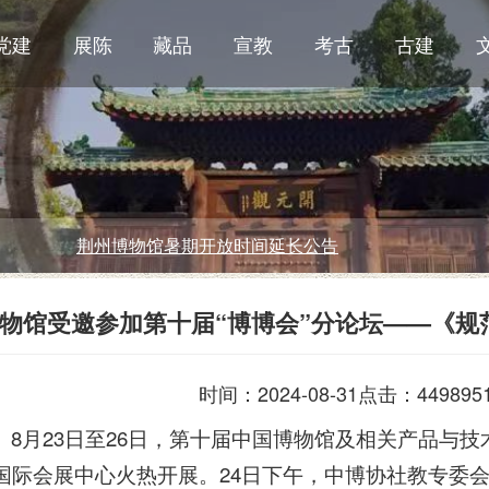
党建
展陈
藏品
宣教
考古
古建
公告
时间：2024-08-31
点击：449895
8月23日至26日，第十届中国博物馆及相关产品与
国际会展中心火热开展。24日下午，中博协社教专委会