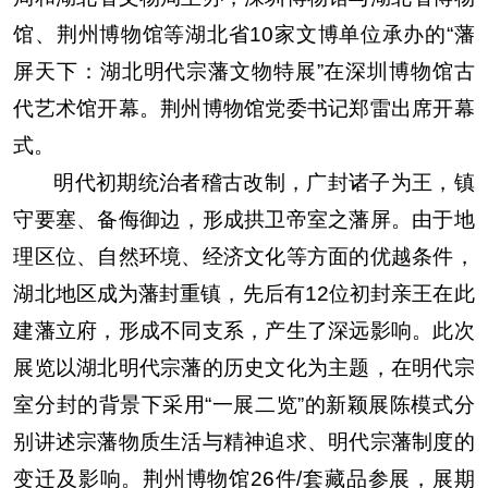
馆、荆州博物馆等湖北省
10
家文博单位承办的“藩
屏天下：湖北明代宗藩文物特展”在深圳博物馆古
代艺术馆开幕。
荆州博物馆党委书记郑雷出席开幕
式。
明代初期统治者稽古改制，广封诸子为王，镇
守要塞、备侮御边，形成拱卫帝室之藩屏。由于地
理区位、自然环境、经济文化等方面的优越条件，
湖北地区成为藩封重镇，先后有
12
位初封亲王在此
建藩立府，形成不同支系，产生了深远影响。此次
展览以湖北明代宗藩的历史文化为主题，在明代宗
室分封的背景下采用“一展二览”的新颖展陈模式分
别讲述宗藩物质生活与精神追求、明代宗藩制度的
变迁及影响。荆州博物馆
26
件
/
套藏品参展，展期