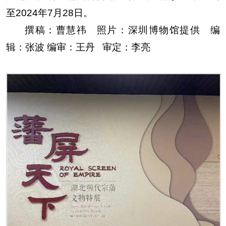
至
2024
年
7
月
28
日。
撰稿：曹慧祎 照片：深圳博物馆提供 编
辑：张波 编审：王丹 审定：李亮