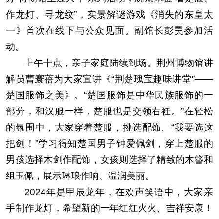
作龙灯、寻龙纹”，实景解谜游戏《消失的东皇太
一》首次在线下与公众见面。副馆长彭昊参加活
动。
上午十点，亲子家庭陆续到场。荆州博物馆讲
解员曹寰蓓为大家宣讲《“荆楚瑰宝趣味讲堂”——
楚国服饰之美》。“楚国服饰是中华民族服饰的一
部分，和汉服一样，楚服也是交领右衽。”在轻松
的氛围中，大家穿着楚服，挑选配饰。“我要选这
把剑！”学习得知楚国男子钟爱佩剑，穿上楚服的
男孩选择木剑作配饰，女孩则选择了精致的木簪和
组玉佩，展示琳琅作响、温润美丽。
2024年是甲辰龙年，在欢声笑语中，大家亲
手制作龙灯，
希望
新的一年红红火火
、
吉祥
安康！