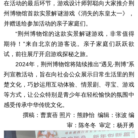
在
活动的最后
环节
，游戏设计师郭聪向大家推介荆
州博物馆首款实景解谜游戏《消失的东皇太一》，
并赠送给参加活动的亲子家庭们。
“荆州博物馆的这款实景解谜游戏，非常值得
期待！”来自北京的游客说。亲子家庭们跃跃欲
试，前往展厅开启游戏探秘之旅。
2024年，荆州博物馆将陆续推出“遇见·荆博”系
列宣教活动，旨在向社会公众展示日常生活里的荆
楚文化，巧妙运用互动体验、情景剧、寻宝、游戏
等方式，让公众特别是青少年在轻松愉快的氛围中
感受传承中华传统文化。
撰稿：曹寰蓓 照片：熊静怡 编辑：张波 编
审：陈冬冬 审定：杨开勇