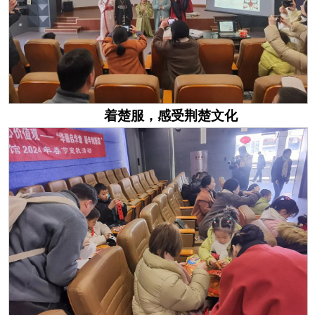
着楚服，感受
荆
楚
文化