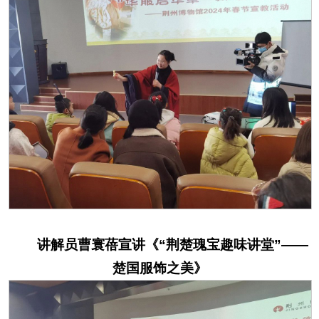
讲解员曹寰蓓宣讲《
“
荆楚瑰宝趣味讲堂
”——
楚国服饰之美》