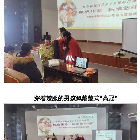
穿着楚服的男孩佩戴楚式“高冠”