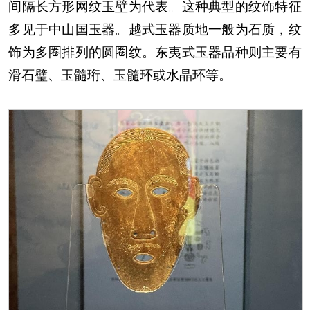
间隔长方形网纹玉壁为代表。这种典型的纹饰特征
多见于中山国玉器。越式玉器质地一般为石质，纹
饰为多圈排列的圆圈纹。东夷式玉器品种则主要有
滑石璧、玉髓珩、玉髓环或水晶环等。