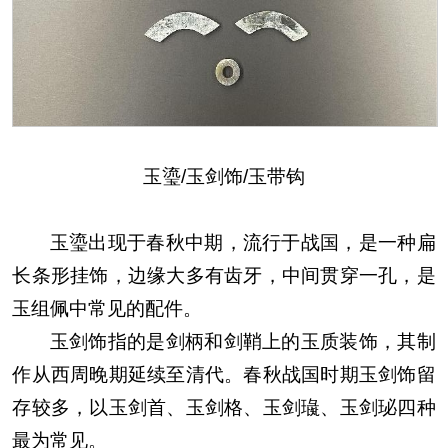
玉瑬/玉剑饰/玉带钩
玉瑬出现于春秋中期，流行于战国，是一种扁
长条形挂饰，边缘大多有齿牙，中间贯穿一孔，是
玉组佩中常见的配件。
玉剑饰指的是剑柄和剑鞘上的玉质装饰，其制
作从西周晚期延续至清代。春秋战国时期玉剑饰留
存较多，以玉剑首、玉剑格、玉剑璏、玉剑珌四种
最为常见。