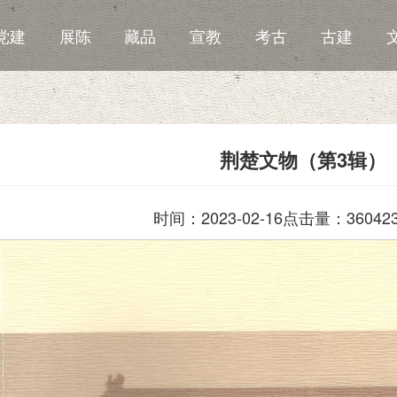
党建
展陈
藏品
宣教
考古
古建
荆楚文物（第3辑）
时间：2023-02-16
点击量：36042