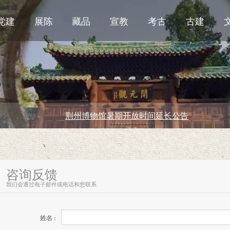
党建
展陈
藏品
宣教
考古
古建
荆州博物馆暑期开放时间延长公告
咨询反馈
我们会通过电子邮件或电话和您联系
姓名 :