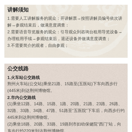
讲解须知
1.需要人工讲解服务的观众：开讲解票→按照讲解员编号依次讲
解→参观结束后，做满意度调查：
2.需要语音导览服务的观众：引导观众到咨询台租用导览设备→
办理租用手续→参观结束后，退还设备并做满意度调查；
3.不需要简介的观者，自由参观；
公交线路
1.火车站公交路线
荆州火车站(公交站)乘坐21路、15路至(五医站)下车向西步行
(445米)到达荆州博物馆。
2.市内公交路线
(1)乘坐12路、14路、15路、1路、20路、21路、23路、26路、
32路、33路、34路、47路、51路至“五医院”下车后，向西步行约
445米到达荆州博物馆。
(2)乘坐18路、20路、33路、19路到市妇幼保健院“西门”站，向
东步行约220米到达荆州博物馆。